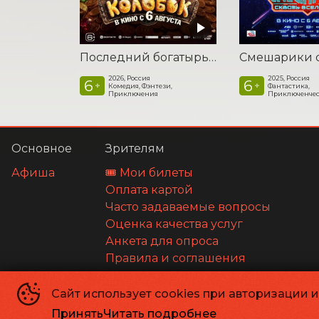
Последний богатырь. Колобок
2026, Россия
2025, Россия
6
6
+
+
Комедия, Фэнтези,
Фантастика,
Приключения
Приключенчес
Основное
Зрителям
Афиша
🎟️ Мои билеты
Оплата картой
Часто задаваемые вопросы
Оценка качества услуг
Анкета для опроса
Правила и соглашения
Сайт использует cookies при авторизации 
©
2026
Принять
Читать подробнее