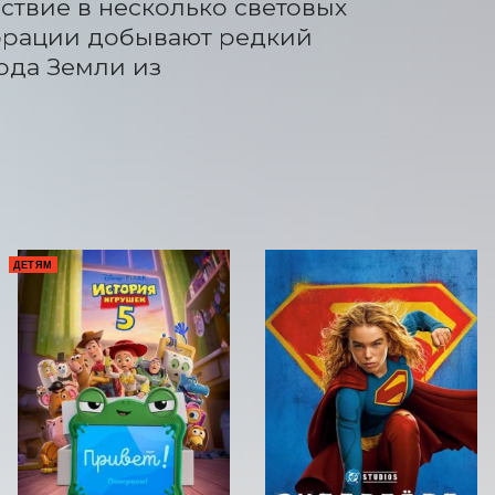
твие в несколько световых 
порации добывают редкий 
да Земли из 
Е
ДЕТЯМ