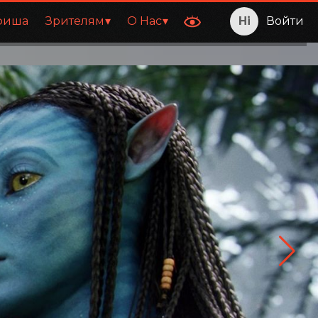
фиша
Зрителям
О Нас
Войти