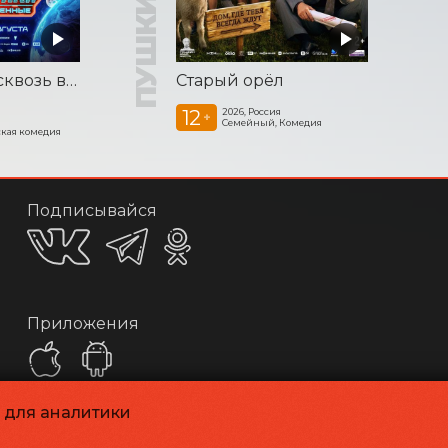
Смешарики сквозь вселенные
Старый орёл
12
2026, Россия
+
Семейный, Комедия
кая комедия
Подписывайся
Приложения
и для аналитики