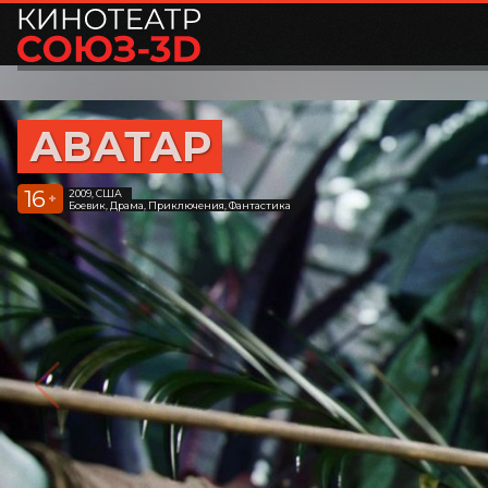
АВАТАР
16
2009, США
+
Боевик, Драма, Приключения, Фантастика