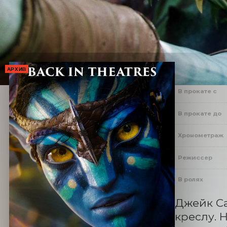
АРХИВ
В прокате с
В прокате до
Хронометраж
Режиссер
В ролях
Джейк Са
креслу. 