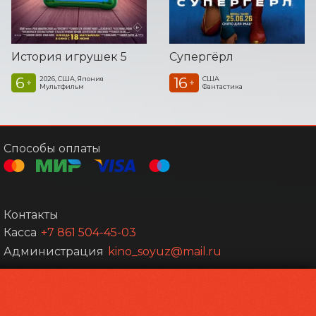
История игрушек 5
Супергёрл
6
16
2026, США, Япония
США
+
+
Мультфильм
Фантастика
Способы оплаты
Контакты
Касса
+7 861 504-45-03
Администрация
kino_soyuz@mail.ru
Powered by
p24.app