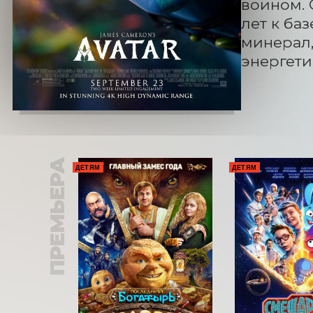
воином. 
лет к ба
минерал,
энергети
ПРЕМЬЕРА
ДЕТЯМ
ДЕТЯМ