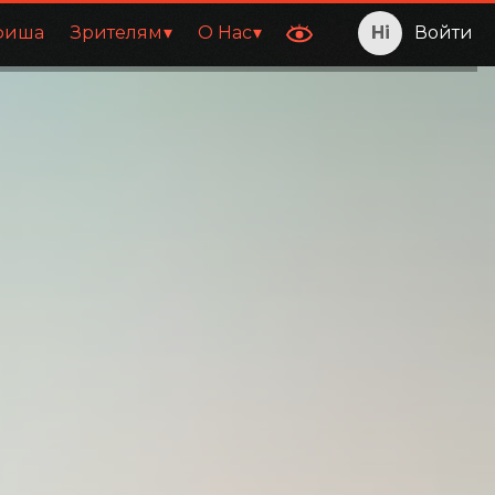
фиша
Зрителям
О Нас
Войти