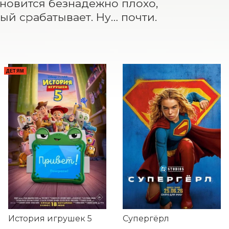
ановится безнадежно плохо, 
рый срабатывает. Ну… почти.
Е
ДЕТЯМ
История игрушек 5
Супергёрл