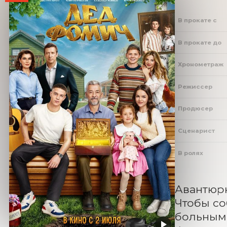
В прокате с
В прокате до
Хронометраж
Режиссер
Продюсер
Сценарист
В ролях
Авантюрн
Чтобы со
больным.