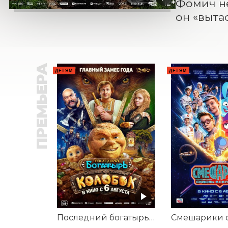
Фомич не 
он «выта
ПРЕМЬЕРА
ДЕТЯМ
ДЕТЯМ
Последний богатырь. Колобок