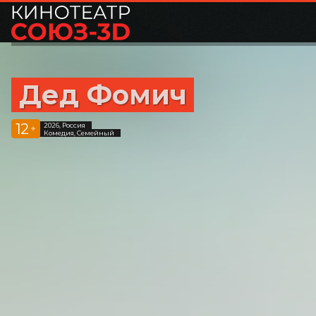
Дед Фомич
12
2026, Россия
+
Комедия, Семейный