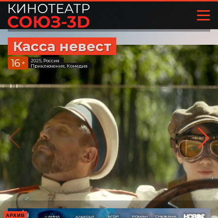
Касса невест
16
2025, Россия
+
Приключения, Комедия
АРХИВ