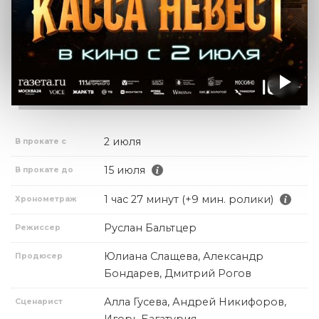
2 июля
В прокате с
15 июля
В прокате до
1 час 27 минут (+9 мин. ролики)
Хронометраж
Руслан Бальтцер
Режиссер
Юлиана Слащева, Александр
Продюсер
Бондарев, Дмитрий Рогов
Алла Гусева, Андрей Никифоров,
Сценарист