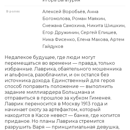
Игорь Багатурия
Алексей Воробьёв, Анна
В ролях
Богомолова, Роман Маякин,
Снежана Самохина, Никита Шишкин,
Егор Дружинин, Сергей Епишев,
Ника Фисенко, Елена Махова, Артем
Гайдуков
Недалекое будущее, где люди могут 
перемещаться во времени — правда, только 
избранные. Лаврика, обаятельного мошенника 
и альфонса, разоблачили, и он остался без 
источника дохода. Единственный для героя 
способ поправить положение — выполнить 
задание миллиардера Больцмана и 
отправиться в прошлое за кубком Гименея. 
Лаврик переносится в Москву 1913 года и 
начинает охоту за артефактом, который 
находится в Кассе невест — банке, где копится 
приданое. Но планы Лаврика стремится 
разрушить Варя — принципиальная девушка, 