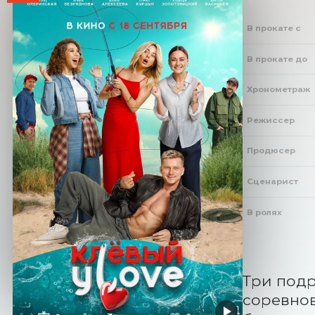
В прокате с
В прокате до
Хронометраж
Режиссер
Продюсер
Сценарист
В ролях
Три подр
соревнов