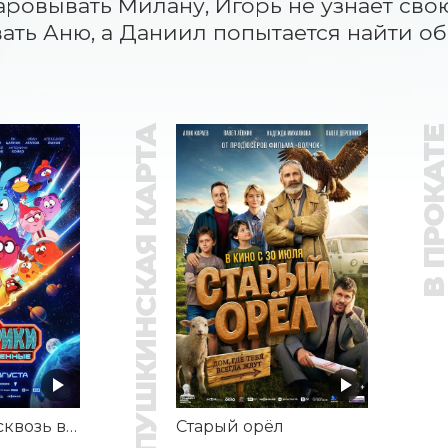
аровывать Милану, Игорь не узнает свою
ать Аню, а Даниил попытается найти об
ПУШКИНСКАЯ КАРТА
В ПРОКАТ
Смешарики сквозь вселенные
Старый орёл