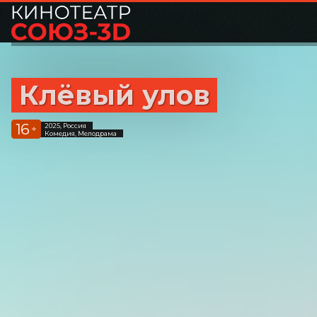
Клёвый улов
16
2025, Россия
+
Комедия, Мелодрама