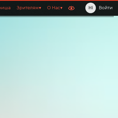
фиша
Зрителям
О Нас
Войти