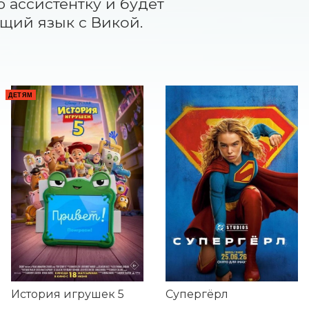
 ассистентку и будет 
щий язык с Викой.
Е
ДЕТЯМ
История игрушек 5
Супергёрл