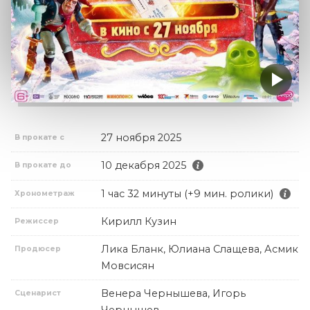
27 ноября 2025
В прокате с
10 декабря 2025
В прокате до
1 час 32 минуты (+9 мин. ролики)
Хронометраж
Кирилл Кузин
Режиссер
Лика Бланк, Юлиана Слащева, Асмик
Продюсер
Мовсисян
Венера Чернышева, Игорь
Сценарист