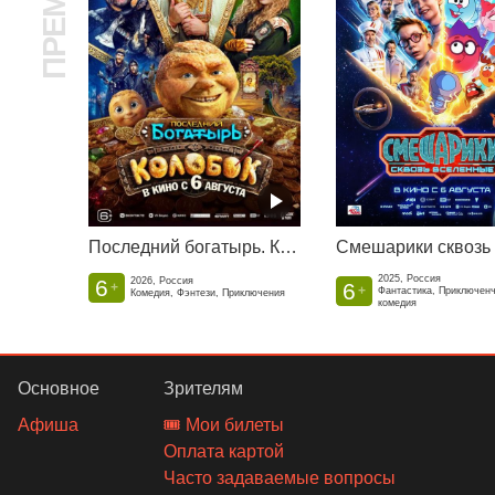
Последний богатырь. Колобок
2025, Россия
6
2026, Россия
6
+
+
Фантастика, Приключен
Комедия, Фэнтези, Приключения
комедия
Основное
Зрителям
Афиша
🎟️ Мои билеты
Оплата картой
Часто задаваемые вопросы