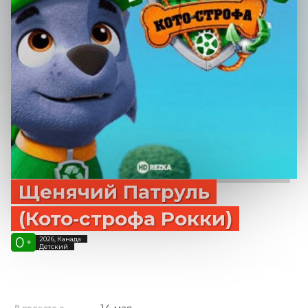
Щенячий Патруль
(Кото‑строфа Рокки)
0
2026, Канада
+
Детский