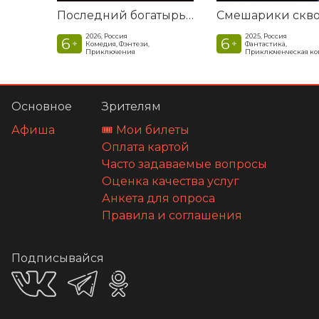
Последний богатырь. Колобок
2026, Россия
2025, Россия
6
6
+
+
Комедия, Фэнтези,
Фантастика,
Приключения
Приключенческая к
Основное
Зрителям
Афиша
🎟️ Мои билеты
Оплата картой
Часто задаваемые вопросы
Оценка качества услуг
Анкета для опроса
Правила и соглашения
Подписывайся