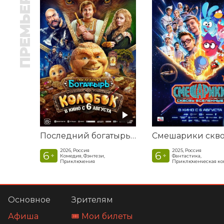
ПРЕМЬЕРА
Последний богатырь. Колобок
2026, Россия
2025, Россия
6
6
+
+
Комедия, Фэнтези,
Фантастика,
Приключения
Приключенческая к
Основное
Зрителям
Афиша
🎟️ Мои билеты