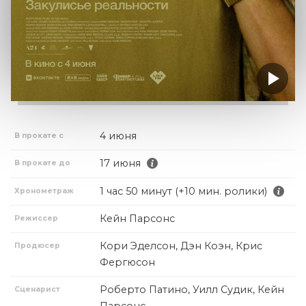
4 июня
В прокате с
17 июня
В прокате до
1 час 50 минут (+10 мин. ролики)
Хронометраж
Кейн Парсонс
Режиссер
Кори Эделсон, Дэн Коэн, Крис
Продюсер
Фергюсон
Роберто Патино, Уилл Судик, Кейн
Сценарист