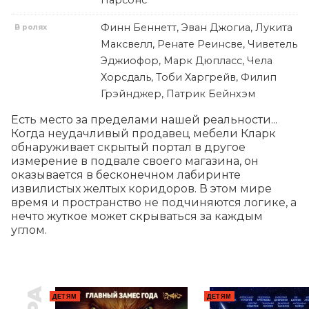
Парсонс
Финн Беннетт, Эван Джогиа, Лукита
В ролях
Максвелл, Ренате Реинсве, Чиветель
Эджиофор, Марк Дюпласс, Чела
Хорсдаль, Тоби Харгрейв, Филип
Грэйнджер, Патрик Бейнхэм
Есть место за пределами нашей реальности... 
Когда неудачливый продавец мебели Кларк 
обнаруживает скрытый портал в другое 
измерение в подвале своего магазина, он 
оказывается в бесконечном лабиринте 
извилистых желтых коридоров. В этом мире 
время и пространство не подчиняются логике, а 
нечто жуткое может скрываться за каждым 
углом.
ДЕТЯМ
ДЕТЯМ